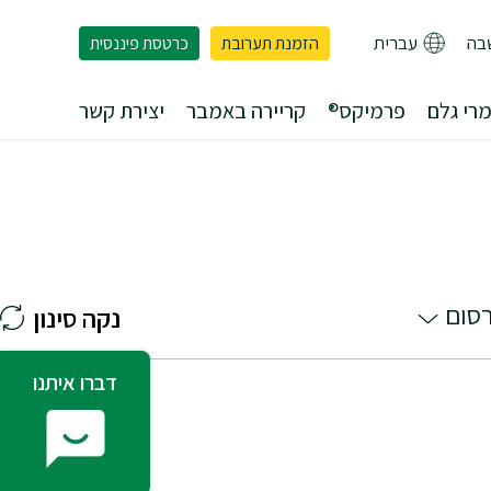
בה
עברית
הזמנת תערובת
כרטסת פיננסית
רי גלם
פרמיקס®
קריירה באמבר
יצירת קשר
סום
דברו איתנו