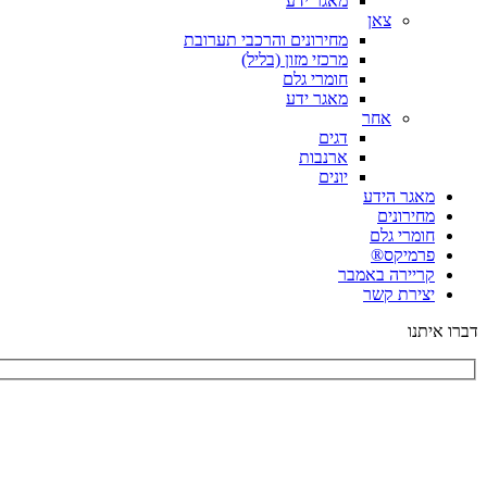
מאגר ידע
צאן
מחירונים והרכבי תערובת
מרכזי מזון (בליל)
חומרי גלם
מאגר ידע
אחר
דגים
ארנבות
יונים
מאגר הידע
מחירונים
חומרי גלם
פרמיקס®
קריירה באמבר
יצירת קשר
דברו איתנו