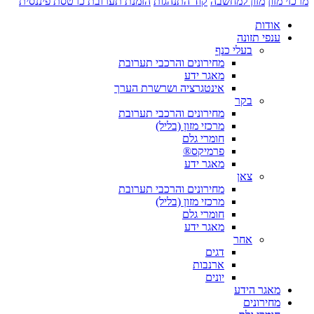
מרכזי מזון
מזון למחשבה
קוד התנהגות
הזמנת תערובת
כרטסת פיננסית
אודות
ענפי תזונה
בעלי כנף
מחירונים והרכבי תערובת
מאגר ידע
אינטגרציה ושרשרת הערך
בקר
מחירונים והרכבי תערובת
מרכזי מזון (בליל)
חומרי גלם
פרמיקס®
מאגר ידע
צאן
מחירונים והרכבי תערובת
מרכזי מזון (בליל)
חומרי גלם
מאגר ידע
אחר
דגים
ארנבות
יונים
מאגר הידע
מחירונים