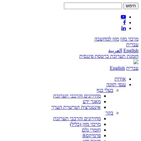
מרכזי מזון
מזון למחשבה
עברית
English
العربية
הזמנת תערובת
כרטסת פיננסית
עברית
English
אודות
ענפי תזונה
בעלי כנף
מחירונים והרכבי תערובת
מאגר ידע
אינטגרציה ושרשרת הערך
בקר
מחירונים והרכבי תערובת
מרכזי מזון (בליל)
חומרי גלם
פרמיקס®