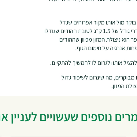
וקר מול אותו מקור אפרוחים שגדל
בסככה באותה חווה במדגר קיץ התקבלו הבדלים בסדרי גודל של 1.5 ק"ג לטובת ההודים שגודלו
הוא ניצולת המזון מכיוון שההודים
ות אנרגיה על חימום הגוף.
ציל אותו ולגרום לו להמשיך להתקיים.
ממעבר לגידול all in all out במבנים מבוקרים, מה שיגרום לשיפור גדול
ולת המזון.
ים נוספים שעשויים לעניין א