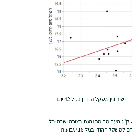
גרף 1 מדגים באופן ברור ומובהק סטטיסטית את הקשר הישיר בין משקל ההודן בגיל 42 יום
הגרף מדגים לנו שבטווח המשקלים שבין 2.4 ק"ג ל2.8 ק"ג העקומה מתנהגת בצורה ישרה וכל