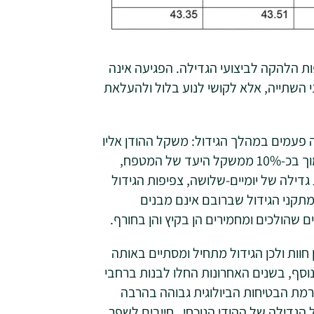
פות הלהקה לביצועי הגדילה. הפגיעה אינה
השתייה, אלא לקושי לנוע בלול ולהעלאת
 פעמים במהלך הגידול: משקל ההודן אליו
אנו מגיעים כתוצאה מצפיפויות הגידול בבית האימון נמוך בכ-10% ממשקל היעד של המטפח,
דילה של יומיים-שלושה, צפיפות הגידול
 מתקני הגידול שברובם אינם מבנים
שהולכים ומחמירים הן בקיץ והן בחורף.
חוות ולכן הגידול מתחיל ומסתיים באותה
וסף, בשנים האחרונות החלו לבנות ברחבי
רמת הבטיחות הביולוגית גבוהה בהרבה
הגדילה של ההודי הנוכחי, חייבים לשפר