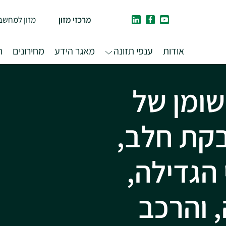
מרכזי מזון
מזון למחשב
אודות
ענפי תזונה
מאגר הידע
מחירונים
ח
שומן של
קת חלב,
הגדילה,
 והרכב