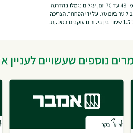
ליטר לדקה עד 21 יום, ו-0.63 ליטר לדקה לאחר מכן. מ- 43ועד 70 יום, עגלים נגמלו בהדרגה
מצריכה יומית מקסימלית של 8.0 ליטר ביום 43 ועד 2.0 ליטר ביום 70, על ידי הפחתת הצריכה
היומית ב-0.214 ליטר/יום. נקבע מרווח זמן מינימלי של 1.5 שעות בין ביקורים עוקבים במינקת.
ים נוספים שעשויים לעניין א
בקר