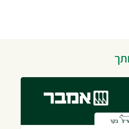
ותך
בקר