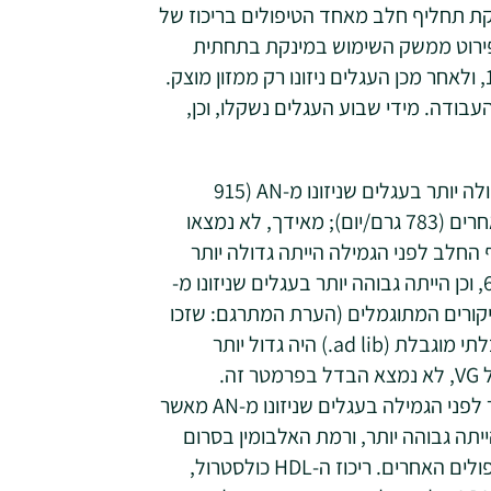
ספקת תחליף חלב מאחד הטיפולים בריכוז של
ירוט ממשק השימוש במינקת בתחתית
המאמר). הגמילה הייתה הדרגתית, בין שבועות 7 ל-10, ולאחר מכן העגלים ניזונו רק ממזון מוצק.
בודה. מידי שבוע העגלים נשקלו, וכן,
תוספת המשקל היומית (תמ"י) לפני הגמילה הייתה גדולה יותר בעגלים שניזונו מ-AN (915
גרם/יום; שומן רק ממקור בע"ח) בהשוואה לטיפולים אחרים (783 גרם/יום); מאידך, לא נמצאו
החלב לפני הגמילה הייתה גדולה יותר
בעגלים שניזונו מ-AN מאשר MX משבוע 2 ועד שבוע 6, וכן הייתה גבוהה יותר בעגלים שניזונו מ-
ן עקבי, מספר הביקורים המתוגמלים (הערת המתרגם: שזכו
לקבל תחליף חלב במינקת; ר.ס.) בתקופת ההזנה הבלתי מוגבלת (ad lib.) היה גדול יותר
בעגלים שניזונו מ-AN מאשר ב-MX, בעוד שלגבי טיפול VG, לא נמצא הבדל בפרמטר זה.
כתוצאה, צריכת האנרגיה המטבולית הייתה גבוהה יותר לפני הגמילה בעגלים שניזונו מ-AN מאשר
סטרול בסרום הייתה גבוהה יותר, ורמת האלבומין בסרום
הייתה נמוכה יותר בעגלים שניזונו מ-VG בהשוואה לטיפולים האחרים. ריכוז ה-HDL כולסטרול,