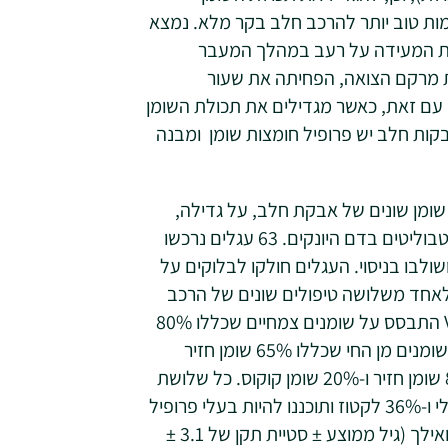
) כדי להידמות טוב יותר להרכב חלב בקר מלא. נמצא
גות המעידה על רעב במהלך המעבר
רכת מרקם הצואה, הפחיתה את שעור
 עם זאת, כאשר מגדילים את תכולת השומן
קות חלב יש פרופיל חומצות שומן ומבנה
שומן שונים של אבקת חלב, על גדילה,
צריכת האבקה וצריכת מזון מוצק (תערובת), כמו גם מטבוליטים בדם היונקים. 63 עגלים נרכשו
אחר ההמלטה, ושולבו בניסוי. העגלים חולקו לבלוקים על
 לאחד משלושה טיפולים שונים של הרכב
שומן אבקת החלב (n = 21 פרטים לקבוצה): טיפול VG התבסס על שומנים צמחיים שכללו 80%
שמן לפתית ו-20% שמן קוקוס; טיפול AN התבסס על שומנים מן החי שכללו 65% שומן חזיר
ו-35% שומן חלב; וטיפול MX נבנה כתערובת של 80% שומן חזיר ו-20% שומן קוקוס. כל שלושת
טיפולי אבקות החלב הכילו 30% שומן, 24% חלבון כללי ו-36% לקטוז ותוכננו להיות בעלי פרופיל
חומצות שומן הדומה לזה של שומן חלב. מיום ההגעה ואילך (גיל ממוצע ± סטיית תקן של 3.1 ±