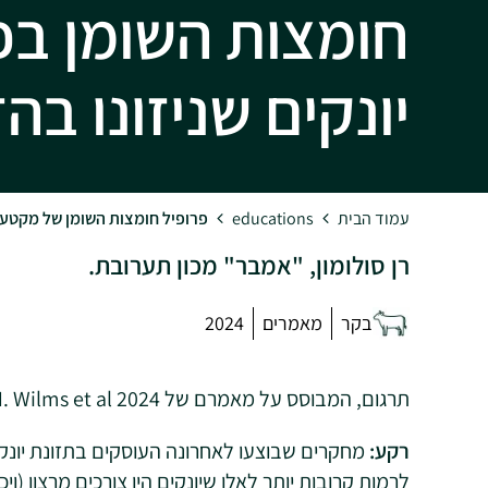
חומצות השומן ב
יונקים שניזונו בה
עמוד הבית
educations
פרופיל חומצות השומן של מקטע 
רן סולומון, "אמבר" מכון תערובת.
בקר
מאמרים
2024
תרגום, המבוסס על מאמרם של 2024 J. N. Wilms et al., שפורסם ב-J. Dairy Sci. 107 (5)
רקע:
מחקרים שבוצעו לאחרונה העוסקים בתזונת יונ
לרמות קרובות יותר לאלו שיונקים היו צורכים מרצון (וי