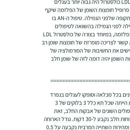
מכלל הכולסטרול בפלזמה, היה נמוך יותר, וזה של ה-LDL כולסטרול היה גבוה יותר בעגלים
 הכול, פרופיל חומצות השומן של הפלזמה שיקף
במידה רבה את הרכב השומן אבקות החלב במהלך התקופה שלפני הגמילה. טיפול ה-AN בו
לה לפני הגמילה בהשוואה לטיפולים
האחרים. הזנת VG הביאה לעלייה ניכרת בכולסטרול בפלזמה, במיוחד בצורה של כולסטרול LDL
ת קשור לצריכה מופרזת של חומצות שומן רב
גישים את החשיבות של הפורמולציה של
 השומן יהיה דומה לזה של שומן חלב
===========================
ו זמינים בכל מכלאה וסופקו לעגלים בנפרד
באמצעות מינקת וזיהוי אלקטרוני של היונק; המשמעות הייתה שכל תא כלל 3 בלוקים של 3
ולים השונים של אבקות החלב, זאת
באמצעות אותה פטמה. מרווח הזמן המינימלי בין 2 ארוחות חלב נקבע ל-30 דקות. גודל הארוחה
נקבע כמינימום של 0.5 ליטר ומקסימום של 2.0 ליטר, ומהירות השתייה המרבית נקבעה על 0.5