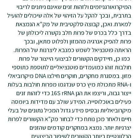
המיקרואורגניזמים ולזהות זנים שאינם ניתנים לריבוי
בתרבית, ובכך להקל על הזיהוי של אלה שיכולים להועיל
למארח. ואכן, קבוצה סלקטיבית של מק"א הנמצאת
בדרך כלל בכרס של פרות חלב נקשרה ליכולתן של
פרות להפיק אנרגיה מהמזון ולפלוט מתאן, ובכך
הראתה פוטנציאל לשמש כמנבא ליצרנות של הפרות.
כמו כן, חיידקים הקשורים לביצועי הייצור של פרות
חולבות זוהו כמועמדים פוטנציאליים לתוספת כתוספי
מזון. במסגרת מחקרים, חוקרים חילצו DNA מיקרוביאלי
ו-RNA מתכולת מיץ כרס שנדגמו מפרות חולבות בעלות
ייצור גבוה, וריצפו את הגן 16S rRNA כדי לזהות זנים
פעילים באוכלוסייה. המידע שולב עם מדידות ביומסה
מיקרוביאליות ובסיס מידע גדול המכיל נתונים של בעלי
חיים ולאחר מכן נותח כדי לבחור מק"א הקשורים לפרות
יצרניות יותר. נמצא במחקרים קודמים שהזנים
הרלוונטיים ביותר הקשורים לשיפור הביצועים