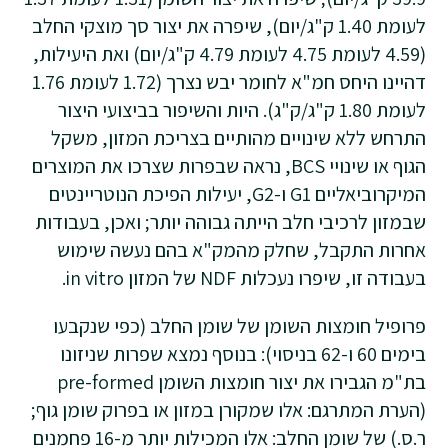
לעומת 1.40 ק"ג/יום), שיפרה את יצור סך מוצקי החלב
(4.59 לעומת 4.75 לעומת 4.79 ק"ג/יום) ואת היעילות,
דהיינו היחס חמ"א לחומר יבש נצרך (1.72 לעומת 1.76
לעומת 1.80 ק"ג/ק"ג). היות והשיפור בביצועי היצור
התרחש ללא שינויים מהותיים בצריכת המזון, משקל
הגוף או שינויי BCS, נראה שבפרות שצרכו את המוצרים
המיקרוביאליים G1 ו-G2, יעילות הפיכת הנוטריינטים
שבמזון לרכיבי חלב הייתה גבוהה יותר; ואכן, בעבודות
אחרות התקבל, שחלק מהמק"א בהם נעשה שימוש
בעבודה זו, שיפרו נעכלות NDF של המזון in vitro.
פרופיל חומצות השומן של שומן החלב (כפי שנקבעו
בימים 60 ו-62 בניסוי): בנוסף נמצא שפרות שניזונו
בת"מ הגבירו את יצור חומצות השומן pre-formed
(הערת המתרגם: אלו שמקורן במזון או בפרוק שומן גוף;
ר.ס.) של שומן החלב: אלו המכילות יותר מ-16 פחמנים