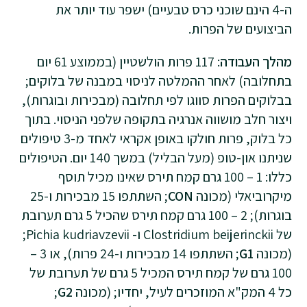
ה-4 הינם שוכני כרס טבעיים) ישפר עוד יותר את
הביצועים של הפרות.
מהלך העבודה
: 117 פרות הולשטיין (בממוצע 61 יום
בתחלובה) לאחר ההמלטה לניסוי במבנה של בלוקים;
בבלוקים הפרות סווגו לפי תחלובה (מבכירות ובוגרות),
ויצור חלב מושווה אנרגיה בתקופה שלפני הניסוי. בתוך
כל בלוק, פרות חולקו באופן אקראי לאחד מ-3 טיפולים
שניתנו און-טופ (מעל הבליל) במשך 140 יום. הטיפולים
כללו: 1 – 100 גרם קמח תירס שאינו מכיל תוסף
מיקרוביאלי (מכונה
CON
; השתתפו 15 מבכירות ו-25
בוגרות); 2 – 100 גרם קמח תירס שהכיל 5 גרם תערובת
של Clostridium beijerinckii ו- Pichia kudriavzevii;
(מכונה
G1
; השתתפו 14 מבכירות ו-24 פרות), או 3 –
100 גרם של קמח תירס המכיל 5 גרם של תערובת של
כל 4 המק"א המוזכרים לעיל, יחדיו; (מכונה
G2
;