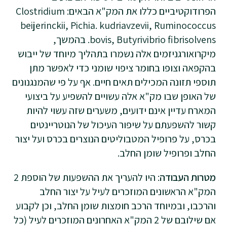
הפרודוקטיביים כללו את המק"א הבאים: Clostridium
beijerinckii, Pichia. kudriavzevii, Ruminococcus
bovis, Butyrivibrio fibrisolvens. בהמשך,
מיקרואורגניזמים אלה נשמרו בתהליך מיוחד של ייבוש
בהקפאה וצופו בחומר ציפוי שומני כדי לאפשר מתן
תוספי תזונה המכילים תאים חיים. אף על פי שהמנגנונים
של האופן שבו מק"א אלה עשויים להשפיע על ביצועי
המארח עדיין אינם ידועים, משערים שזה עשוי להיות
קשור להשפעתם על שיפור העיכול של הנוטריינטים
בכרס, על פרופיל המטבוליטים הנוצרים בכרס ועל יצור
החלב ופרופיל שומן החלב.
מטרות העבודה
: היו להעריך את ההשפעות של הוספת 2
המק"א הראשונים המוזכרים לעיל על יצור החלב
והרכבו, ובמיוחד הרכב חומצות שומן החלב, וכן לקבוע
אם שילובם של 2 המק"א האחרונים המוזכרים לעיל (כל